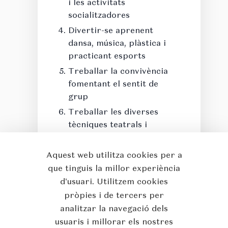
i les activitats
socialitzadores
Divertir-se aprenent
dansa, música, plàstica i
practicant esports
Treballar la convivència
fomentant el sentit de
grup
Treballar les diverses
tècniques teatrals i
musicals
Aquest web utilitza cookies per a
que tinguis la millor experiència
INSCRIPCIONES
d'usuari. Utilitzem cookies
pròpies i de tercers per
analitzar la navegació dels
usuaris i millorar els nostres